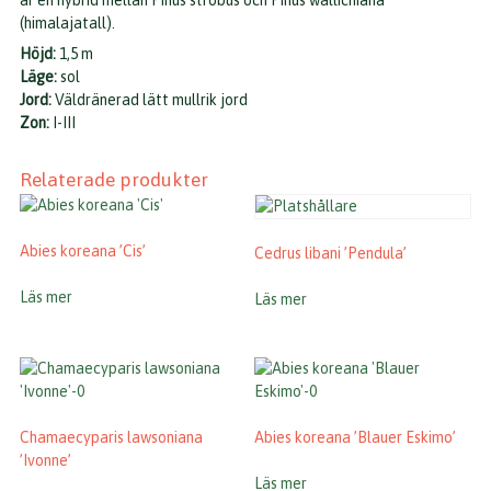
är en hybrid mellan Pinus strobus och Pinus wallichiana
(himalajatall).
Höjd:
1,5 m
Läge:
sol
Jord:
Väldränerad lätt mullrik jord
Zon:
I-III
Relaterade produkter
Abies koreana ’Cis’
Cedrus libani ’Pendula’
Läs mer
Läs mer
Chamaecyparis lawsoniana
Abies koreana ’Blauer Eskimo’
’Ivonne’
Läs mer