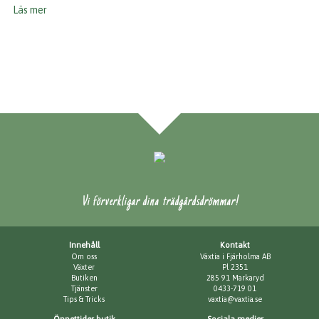
Läs mer
Vi förverkligar dina trädgårdsdrömmar!
Innehåll
Kontakt
Om oss
Växtia i Fjärholma AB
Växter
Pl 2351
Butiken
285 91 Markaryd
Tjänster
0433-719 01
Tips & Tricks
vaxtia@vaxtia.se
Öppettider butik
Sociala medier