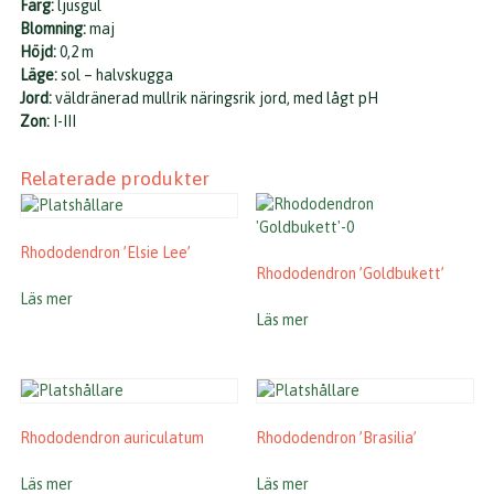
Färg:
ljusgul
Blomning:
maj
Höjd:
0,2 m
Läge:
sol – halvskugga
Jord:
väldränerad mullrik näringsrik jord, med lågt pH
Zon:
I-III
Relaterade produkter
Rhododendron ’Elsie Lee’
Rhododendron ’Goldbukett’
Läs mer
Läs mer
Rhododendron auriculatum
Rhododendron ’Brasilia’
Läs mer
Läs mer