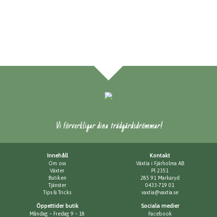
Vi förverkligar dina trädgårdsdrömmar!
Innehåll
Kontakt
Om oss
Växtia i Fjärholma AB
Växter
Pl 2351
Butiken
285 91 Markaryd
Tjänster
0433-719 01
Tips & Tricks
vaxtia@vaxtia.se
Öppettider butik
Sociala medier
Måndag – Fredag 9 – 18
Facebook