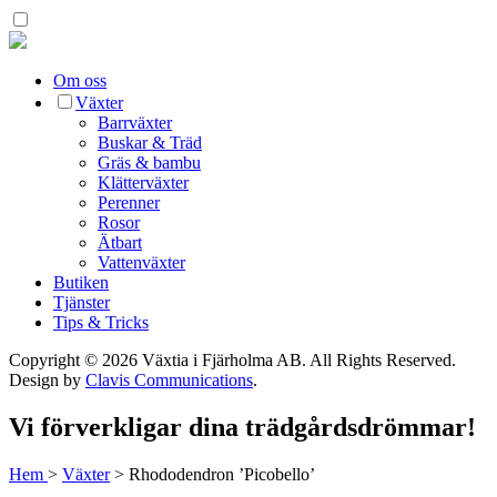
Om oss
Växter
Barrväxter
Buskar & Träd
Gräs & bambu
Klätterväxter
Perenner
Rosor
Ätbart
Vattenväxter
Butiken
Tjänster
Tips & Tricks
Copyright © 2026 Växtia i Fjärholma AB.
All Rights Reserved.
Design by
Clavis Communications
.
Vi förverkligar dina trädgårdsdrömmar!
Hem
>
Växter
>
Rhododendron ’Picobello’