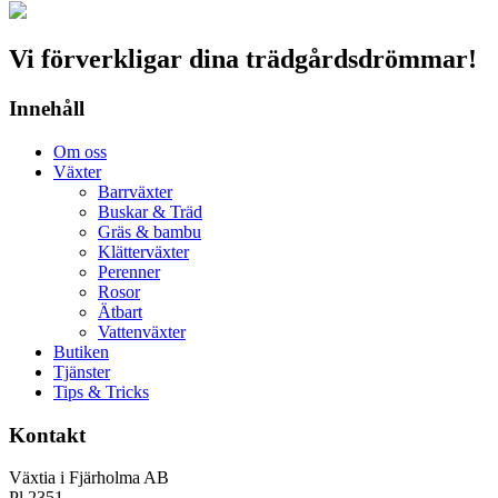
Vi förverkligar dina trädgårdsdrömmar!
Innehåll
Om oss
Växter
Barrväxter
Buskar & Träd
Gräs & bambu
Klätterväxter
Perenner
Rosor
Ätbart
Vattenväxter
Butiken
Tjänster
Tips & Tricks
Kontakt
Växtia i Fjärholma AB
Pl 2351