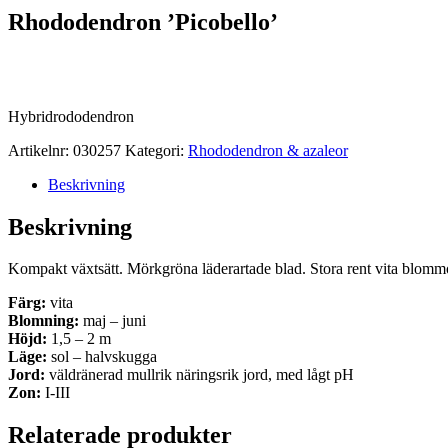
Rhododendron ’Picobello’
Hybridrododendron
Artikelnr:
030257
Kategori:
Rhododendron & azaleor
Beskrivning
Beskrivning
Kompakt växtsätt. Mörkgröna läderartade blad. Stora rent vita blommo
Färg:
vita
Blomning:
maj – juni
Höjd:
1,5 – 2 m
Läge:
sol – halvskugga
Jord:
väldränerad mullrik näringsrik jord, med lågt pH
Zon:
I-III
Relaterade produkter