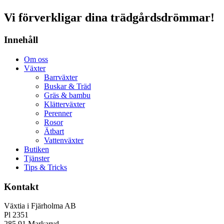
Vi förverkligar dina trädgårdsdrömmar!
Innehåll
Om oss
Växter
Barrväxter
Buskar & Träd
Gräs & bambu
Klätterväxter
Perenner
Rosor
Ätbart
Vattenväxter
Butiken
Tjänster
Tips & Tricks
Kontakt
Växtia i Fjärholma AB
Pl 2351
285 91 Markaryd