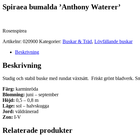
Spiraea bumalda ’Anthony Waterer’
Rosenspirea
Artikelnr:
020900
Kategorier:
Buskar & Träd
,
Lövfällande buskar
Beskrivning
Beskrivning
Stadig och stabil buske med rundat växtsätt. Friskt grönt bladverk. Små
Färg:
karminröda
Blomning:
juni – september
Höjd:
0,5 – 0,8 m
Läge:
sol – halvskugga
Jord:
väldränerad
Zon:
I-V
Relaterade produkter