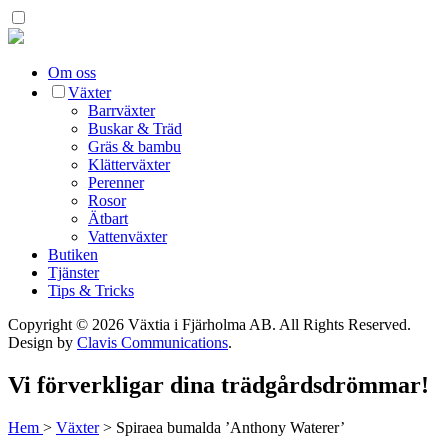
Om oss
Växter
Barrväxter
Buskar & Träd
Gräs & bambu
Klätterväxter
Perenner
Rosor
Ätbart
Vattenväxter
Butiken
Tjänster
Tips & Tricks
Copyright © 2026 Växtia i Fjärholma AB.
All Rights Reserved.
Design by
Clavis Communications
.
Vi förverkligar dina trädgårdsdrömmar!
Hem
>
Växter
>
Spiraea bumalda ’Anthony Waterer’