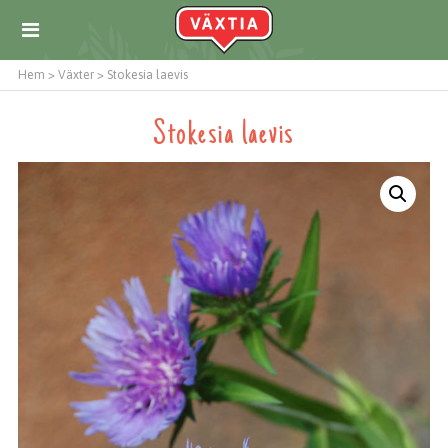
Hem
>
Växter
>
Stokesia laevis
Stokesia laevis