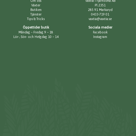
Om oss
Växtia i Fjärholma AB
Växter
Pl 2351
Butiken
285 91 Markaryd
Tjänster
0433-719 01
Tips & Tricks
vaxtia@vaxtia.se
Öppettider butik
Sociala medier
Måndag – Fredag 9 – 18
Facebook
Lör-, Sön- och Helgdag 10 – 14
Instagram