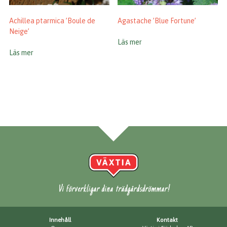
Achillea ptarmica ’Boule de
Agastache ’Blue Fortune’
Neige’
Läs mer
Läs mer
Vi förverkligar dina trädgårdsdrömmar!
Innehåll
Kontakt