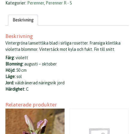
Kategorier:
Perenner
,
Perenner R - S
Beskrivning
Beskrivning
Vintergröna lansettlika blad i sirliga rosetter. Fransiga klintlika
violetta blommor. Vintertäck mot kyla och fukt. Fin till snitt.
Färg:
violett
Blomning:
augusti – oktober
Höjd:
50 cm
Läge:
sol
Jord:
väldränerad näringsrik jord
Härdighet:
C
Relaterade produkter