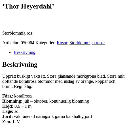
’Thor Heyerdahl’
Storblommig ros
Artikelnr:
050964
Kategorier:
Rosor
,
Storblommiga rosor
Beskrivning
Beskrivning
Upprätt buskigt växtsätt. Stora glänsande mörkgröna blad. Stora milt
doftande korallrosa blommor med inslag av orange, koppar och
brunt. Regntålig.
Färg:
korallrosa
Blomning:
juli – oktober, kontinuerlig blomning
Höjd:
0,6 – 1 m
Läge:
sol
Jord:
väldränerad näringsrik gärna kalkhaltig jord
Zon:
I- V