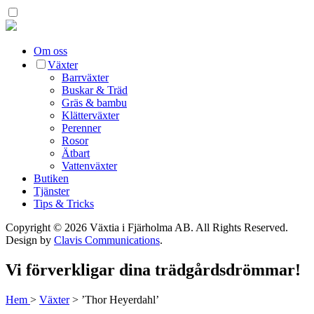
Om oss
Växter
Barrväxter
Buskar & Träd
Gräs & bambu
Klätterväxter
Perenner
Rosor
Ätbart
Vattenväxter
Butiken
Tjänster
Tips & Tricks
Copyright © 2026 Växtia i Fjärholma AB.
All Rights Reserved.
Design by
Clavis Communications
.
Vi förverkligar dina trädgårdsdrömmar!
Hem
>
Växter
>
’Thor Heyerdahl’