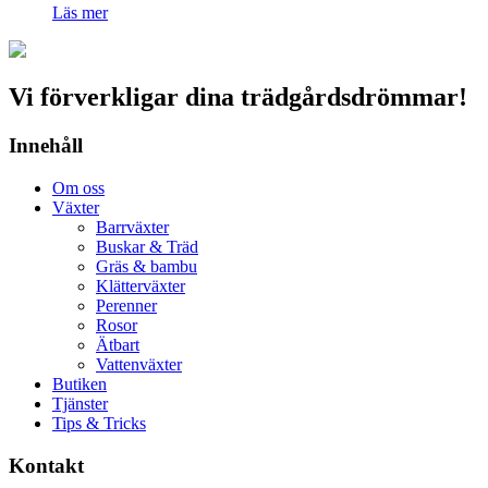
Läs mer
Vi förverkligar dina trädgårdsdrömmar!
Innehåll
Om oss
Växter
Barrväxter
Buskar & Träd
Gräs & bambu
Klätterväxter
Perenner
Rosor
Ätbart
Vattenväxter
Butiken
Tjänster
Tips & Tricks
Kontakt