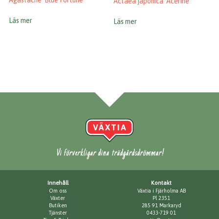
Agastache ’Blue Fortune’
Actaea japonica ’Acerine’
Läs mer
Läs mer
Vi förverkligar dina trädgårdsdrömmar!
Innehåll
Kontakt
Om oss
Växtia i Fjärholma AB
Växter
Pl 2351
Butiken
285 91 Markaryd
Tjänster
0433-719 01