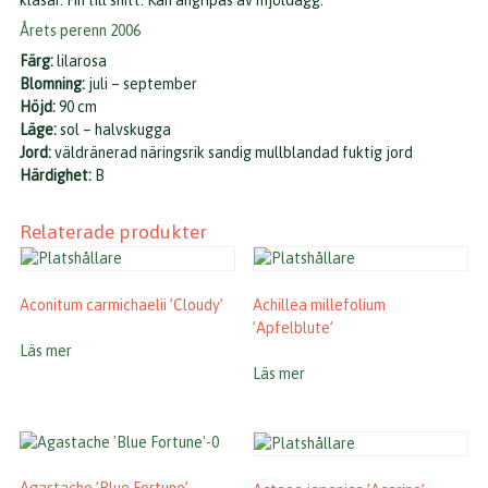
klasar. Fin till snitt. Kan angripas av mjöldagg.
Årets perenn 2006
Färg:
lilarosa
Blomning:
juli – september
Höjd:
90 cm
Läge:
sol – halvskugga
Jord:
väldränerad näringsrik sandig mullblandad fuktig jord
Härdighet:
B
Relaterade produkter
Aconitum carmichaelii ’Cloudy’
Achillea millefolium
’Apfelblute’
Läs mer
Läs mer