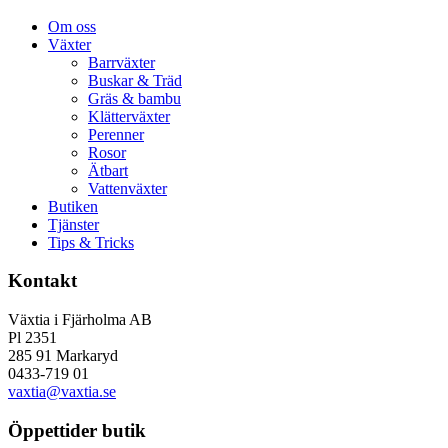
Om oss
Växter
Barrväxter
Buskar & Träd
Gräs & bambu
Klätterväxter
Perenner
Rosor
Ätbart
Vattenväxter
Butiken
Tjänster
Tips & Tricks
Kontakt
Växtia i Fjärholma AB
Pl 2351
285 91 Markaryd
0433-719 01
vaxtia@vaxtia.se
Öppettider butik