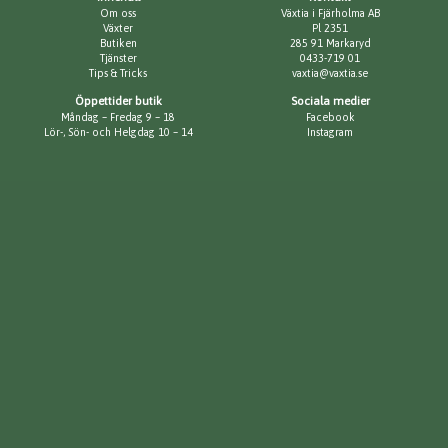
Om oss
Växtia i Fjärholma AB
Växter
Pl 2351
Butiken
285 91 Markaryd
Tjänster
0433-719 01
Tips & Tricks
vaxtia@vaxtia.se
Öppettider butik
Sociala medier
Måndag – Fredag 9 – 18
Facebook
Lör-, Sön- och Helgdag 10 – 14
Instagram