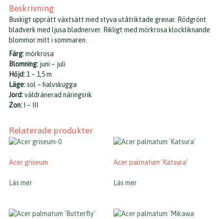
Beskrivning
Buskigt upprätt växtsätt med styva utåtriktade grenar. Rödgrönt
bladverk med ljusa bladnerver. Rikligt med mörkrosa klockliknande
blommor mitt i sommaren.
Färg:
mörkrosa
Blomning:
juni – juli
Höjd:
1 – 1,5 m
Läge:
sol – halvskugga
Jord:
väldränerad näringsrik
Zon:
I – III
Relaterade produkter
Acer griseum
Acer palmatum ’Katsura’
Läs mer
Läs mer