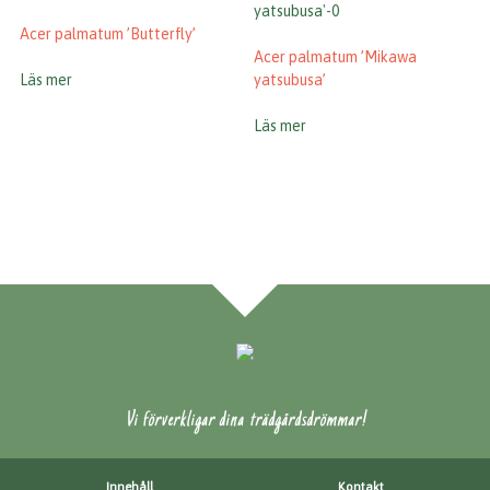
Acer palmatum ’Butterfly’
Acer palmatum ’Mikawa
Läs mer
yatsubusa’
Läs mer
Vi förverkligar dina trädgårdsdrömmar!
Innehåll
Kontakt