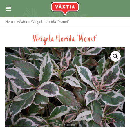
Hem
>
Växter
>
Weigela florida ’Monet’
Weigela florida ’Monet’