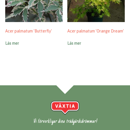
Acer palmatum ’Butterfly’
Acer palmatum ’Orange Dream’
Läs mer
Läs mer
Vi förverkligar dina trädgårdsdrömmar!