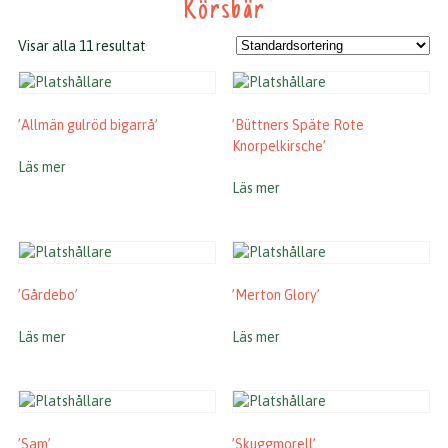
Körsbär
Visar alla 11 resultat
’Allmän gulröd bigarrå’
’Büttners Späte Rote
Knorpelkirsche’
Läs mer
Läs mer
’Gårdebo’
’Merton Glory’
Läs mer
Läs mer
’Sam’
’Skuggmorell’