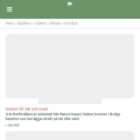
Hem
>
Butiken
>
Växter
>
Ätbart
>
Körsbär
Sedum till tak och mark
Vi är återförsäljare av sedumtak från Nature Impact. Sedum kommer i färdiga
kassetter som kan läggas direkt på tak eller mark.
Läs mer