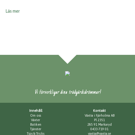
Läs mer
Vi förverkligar dina trädgårdsdrömmar!
Innehåll
Kontakt
Om oss
Växtia i Fjärholma AB
Växter
Pl 2351
Butiken
285 91 Markaryd
Tjänster
0433-719 01
Tips & Tricks
vaxtia@vaxtia.se