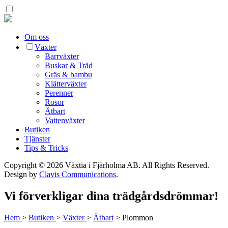
Om oss
Växter
Barrväxter
Buskar & Träd
Gräs & bambu
Klätterväxter
Perenner
Rosor
Ätbart
Vattenväxter
Butiken
Tjänster
Tips & Tricks
Copyright © 2026 Växtia i Fjärholma AB.
All Rights Reserved.
Design by
Clavis Communications
.
Vi förverkligar dina trädgårdsdrömmar!
Hem
>
Butiken
>
Växter
>
Ätbart
>
Plommon