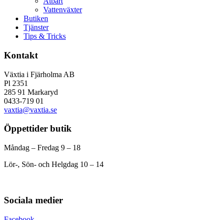
Ätbart
Vattenväxter
Butiken
Tjänster
Tips & Tricks
Kontakt
Växtia i Fjärholma AB
Pl 2351
285 91 Markaryd
0433-719 01
vaxtia@vaxtia.se
Öppettider butik
Måndag – Fredag 9 – 18
Lör-, Sön- och Helgdag 10 – 14
Sociala medier
Facebook