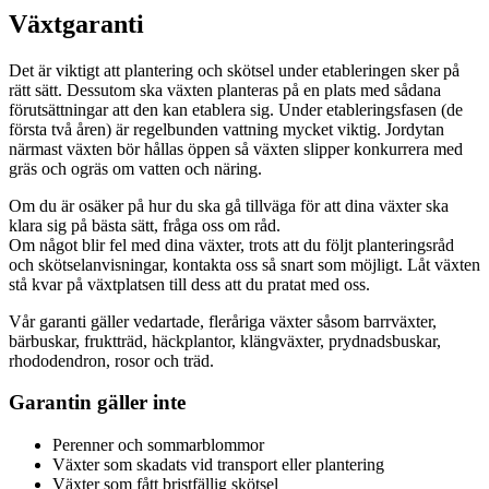
Växtgaranti
Det är viktigt att plantering och skötsel under etableringen sker på
rätt sätt. Dessutom ska växten planteras på en plats med sådana
förutsättningar att den kan etablera sig. Under etableringsfasen (de
första två åren) är regelbunden vattning mycket viktig. Jordytan
närmast växten bör hållas öppen så växten slipper konkurrera med
gräs och ogräs om vatten och näring.
Om du är osäker på hur du ska gå tillväga för att dina växter ska
klara sig på bästa sätt, fråga oss om råd.
Om något blir fel med dina växter, trots att du följt planteringsråd
och skötselanvisningar, kontakta oss så snart som möjligt. Låt växten
stå kvar på växtplatsen till dess att du pratat med oss.
Vår garanti gäller vedartade, fleråriga växter såsom barrväxter,
bärbuskar, fruktträd, häckplantor, klängväxter, prydnadsbuskar,
rhododendron, rosor och träd.
Garantin gäller inte
Perenner och sommarblommor
Växter som skadats vid transport eller plantering
Växter som fått bristfällig skötsel