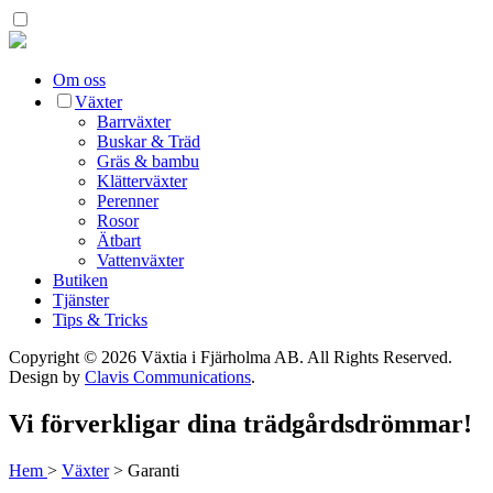
Om oss
Växter
Barrväxter
Buskar & Träd
Gräs & bambu
Klätterväxter
Perenner
Rosor
Ätbart
Vattenväxter
Butiken
Tjänster
Tips & Tricks
Copyright © 2026 Växtia i Fjärholma AB.
All Rights Reserved.
Design by
Clavis Communications
.
Vi förverkligar dina trädgårdsdrömmar!
Hem
>
Växter
>
Garanti