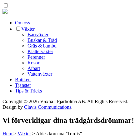
Om oss
Växter
Barrväxter
Buskar & Träd
Gräs & bambu
Klätterväxter
Perenner
Rosor
Ätbart
Vattenväxter
Butiken
Tjänster
Tips & Tricks
Copyright © 2026 Växtia i Fjärholma AB.
All Rights Reserved.
Design by
Clavis Communications
.
Vi förverkligar dina trädgårdsdrömmar!
Hem
>
Växter
>
Abies koreana ’Tordis”