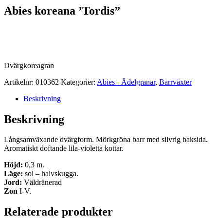
Abies koreana ’Tordis”
Dvärgkoreagran
Artikelnr:
010362
Kategorier:
Abies - Ädelgranar
,
Barrväxter
Beskrivning
Beskrivning
Långsamväxande dvärgform. Mörkgröna barr med silvrig baksida.
Aromatiskt doftande lila-violetta kottar.
Höjd:
0,3 m.
Läge:
sol – halvskugga.
Jord:
Väldränerad
Zon
I-V.
Relaterade produkter