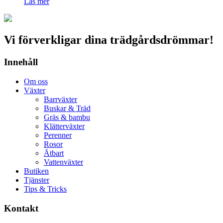
Läs mer
Vi förverkligar dina trädgårdsdrömmar!
Innehåll
Om oss
Växter
Barrväxter
Buskar & Träd
Gräs & bambu
Klätterväxter
Perenner
Rosor
Ätbart
Vattenväxter
Butiken
Tjänster
Tips & Tricks
Kontakt