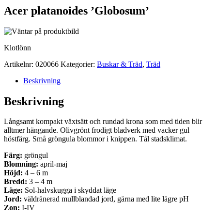
Acer platanoides ’Globosum’
Klotlönn
Artikelnr:
020066
Kategorier:
Buskar & Träd
,
Träd
Beskrivning
Beskrivning
Långsamt kompakt växtsätt och rundad krona som med tiden blir
alltmer hängande. Olivgrönt frodigt bladverk med vacker gul
höstfärg. Små gröngula blommor i knippen. Tål stadsklimat.
Färg:
gröngul
Blomning:
april-maj
Höjd:
4 – 6 m
Bredd:
3 – 4 m
Läge:
Sol-halvskugga i skyddat läge
Jord:
väldränerad mullblandad jord, gärna med lite lägre pH
Zon:
I-IV