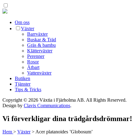
Om oss
Växter
Barrväxter
Buskar & Träd
Gräs & bambu
Klätterväxter
Perenner
Rosor
Ätbart
Vattenväxter
Butiken
Tjänster
Tips & Tricks
Copyright © 2026 Växtia i Fjärholma AB.
All Rights Reserved.
Design by
Clavis Communications
.
Vi förverkligar dina trädgårdsdrömmar!
Hem
>
Växter
>
Acer platanoides ’Globosum’