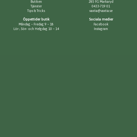
Butiken
285 91 Markaryd
Tjänster
0433-719 01
Tips & Tricks
vaxtia@vaxtia.se
Öppettider butik
Sociala medier
Måndag – Fredag 9 – 18
Facebook
Lör-, Sön- och Helgdag 10 – 14
Instagram