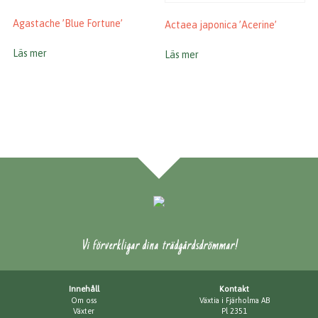
Agastache ’Blue Fortune’
Actaea japonica ’Acerine’
Läs mer
Läs mer
Vi förverkligar dina trädgårdsdrömmar!
Innehåll
Kontakt
Om oss
Växtia i Fjärholma AB
Växter
Pl 2351