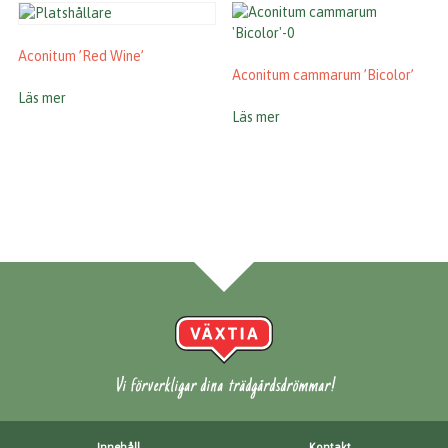
Aconitum ’Red Wine’
Aconitum cammarum ’Bicolor’
Läs mer
Läs mer
Vi förverkligar dina trädgårdsdrömmar!
Innehåll
Kontakt