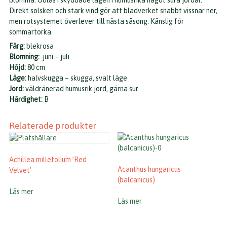
blomma. Odlas i skyddade lägen i humusrika något sura jordar.
Direkt solsken och stark vind gör att bladverket snabbt vissnar ner,
men rotsystemet överlever till nästa säsong. Känslig för
sommartorka.
Färg:
blekrosa
Blomning:
juni – juli
Höjd:
80 cm
Läge:
halvskugga – skugga, svalt läge
Jord:
väldränerad humusrik jord, gärna sur
Härdighet:
B
Relaterade produkter
Achillea millefolium ’Red
Acanthus hungaricus
Velvet’
(balcanicus)
Läs mer
Läs mer