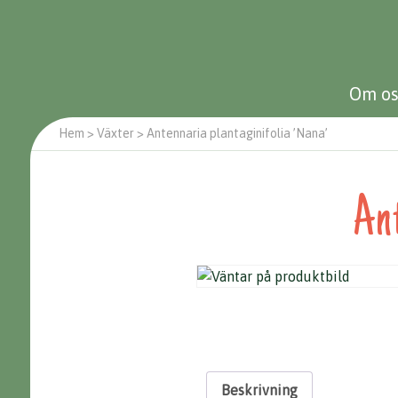
Om os
Hem
>
Växter
>
Antennaria plantaginifolia ’Nana’
Ant
Beskrivning