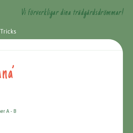
Vi förverkligar dina trädgårdsdrömmar!
 Tricks
ana’
er A - B