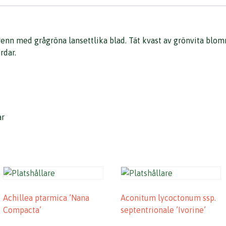
renn med grågröna lansettlika blad. Tät kvast av grönvita blom
rdar.
ar
Achillea ptarmica ’Nana
Aconitum lycoctonum ssp.
Compacta’
septentrionale ’Ivorine’