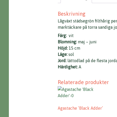
Beskrivning
Lågväxt städsegrön filthårig pe
marktäckare på torra sandiga jo
Färg:
vit
Blomning:
maj – juni
Höjd:
15 cm
Läge:
sol
Jord:
lättodlad på de flesta jord
Härdighet:
A
Relaterade produkter
Agastache ’Black Adder’