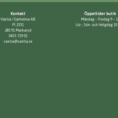
Kontakt
Öppettider butik
Växtia i Fjärholma AB
Måndag – Fredag 9 – 1
Pl 2351
Lör-, Sön- och Helgdag 10
285 91 Markaryd
0433-719 01
vaxtia@vaxtia.se