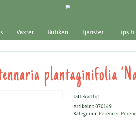
s
Växter
Butiken
Tjänster
Tips &
ennaria plantaginifolia ’N
Jättekattfot
Artikelnr:
070169
Kategorier:
Perenner
,
Perenn