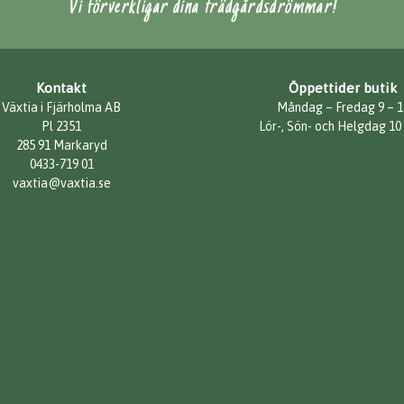
Vi förverkligar dina trädgårdsdrömmar!
Kontakt
Öppettider butik
Växtia i Fjärholma AB
Måndag – Fredag 9 – 1
Pl 2351
Lör-, Sön- och Helgdag 10
285 91 Markaryd
0433-719 01
vaxtia@vaxtia.se