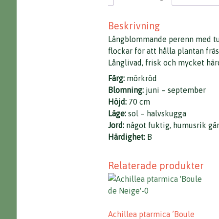
Beskrivning
Långblommande perenn med tuvb
flockar för att hålla plantan frä
Långlivad, frisk och mycket härd
Färg:
mörkröd
Blomning:
juni – september
Höjd:
70 cm
Läge:
sol – halvskugga
Jord:
något fuktig, humusrik gär
Härdighet:
B
Relaterade produkter
Achillea ptarmica ’Boule