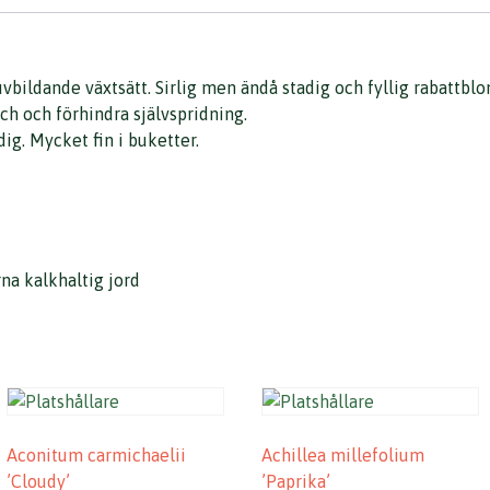
ildande växtsätt. Sirlig men ändå stadig och fyllig rabattb
sch och förhindra självspridning.
ig. Mycket fin i buketter.
na kalkhaltig jord
Aconitum carmichaelii
Achillea millefolium
’Cloudy’
’Paprika’