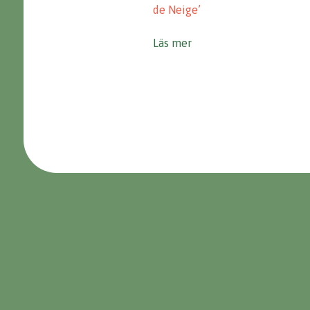
de Neige’
Läs mer