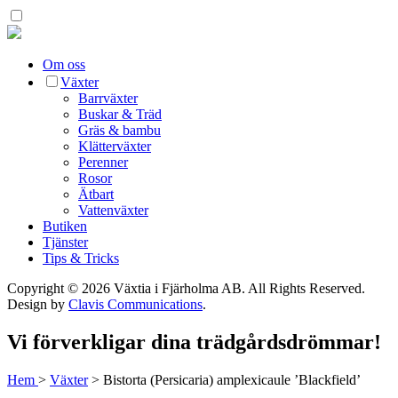
Om oss
Växter
Barrväxter
Buskar & Träd
Gräs & bambu
Klätterväxter
Perenner
Rosor
Ätbart
Vattenväxter
Butiken
Tjänster
Tips & Tricks
Copyright © 2026 Växtia i Fjärholma AB.
All Rights Reserved.
Design by
Clavis Communications
.
Vi förverkligar dina trädgårdsdrömmar!
Hem
>
Växter
>
Bistorta (Persicaria) amplexicaule ’Blackfield’