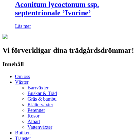
Aconitum lycoctonum ssp.
septentrionale ’Ivorine’
Läs mer
Vi förverkligar dina trädgårdsdrömmar!
Innehåll
Om oss
Växter
Barrväxter
Buskar & Träd
Gräs & bambu
Klätterväxter
Perenner
Rosor
Ätbart
Vattenväxter
Butiken
Tjänster