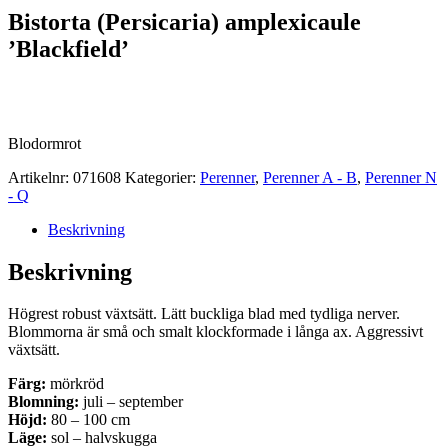
Bistorta (Persicaria) amplexicaule
’Blackfield’
Blodormrot
Artikelnr:
071608
Kategorier:
Perenner
,
Perenner A - B
,
Perenner N
- Q
Beskrivning
Beskrivning
Högrest robust växtsätt. Lätt buckliga blad med tydliga nerver.
Blommorna är små och smalt klockformade i långa ax. Aggressivt
växtsätt.
Färg:
mörkröd
Blomning:
juli – september
Höjd:
80 – 100 cm
Läge:
sol – halvskugga