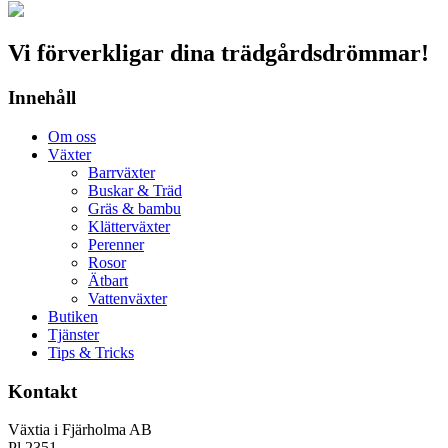
Vi förverkligar dina trädgårdsdrömmar!
Innehåll
Om oss
Växter
Barrväxter
Buskar & Träd
Gräs & bambu
Klätterväxter
Perenner
Rosor
Ätbart
Vattenväxter
Butiken
Tjänster
Tips & Tricks
Kontakt
Växtia i Fjärholma AB
Pl 2351