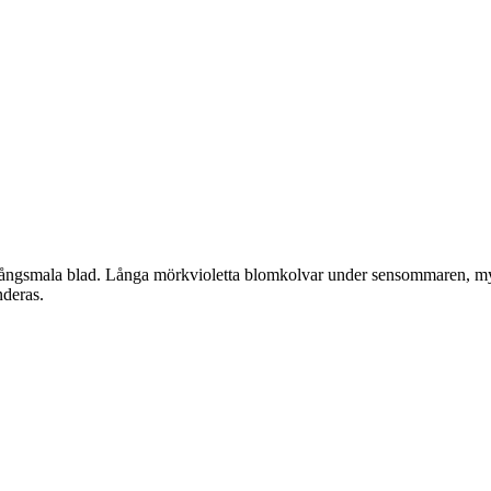
långsmala blad. Långa mörkvioletta blomkolvar under sensommaren, myck
nderas.