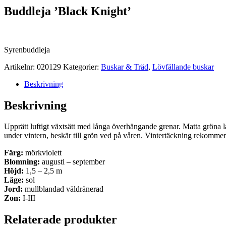
Buddleja ’Black Knight’
Syrenbuddleja
Artikelnr:
020129
Kategorier:
Buskar & Träd
,
Lövfällande buskar
Beskrivning
Beskrivning
Upprätt luftigt växtsätt med långa överhängande grenar. Matta gröna 
under vintern, beskär till grön ved på våren. Vintertäckning rekomme
Färg:
mörkviolett
Blomning:
augusti – september
Höjd:
1,5 – 2,5 m
Läge:
sol
Jord:
mullblandad väldränerad
Zon:
I-III
Relaterade produkter