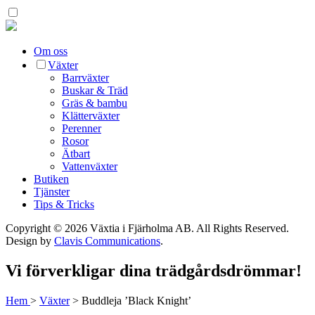
Om oss
Växter
Barrväxter
Buskar & Träd
Gräs & bambu
Klätterväxter
Perenner
Rosor
Ätbart
Vattenväxter
Butiken
Tjänster
Tips & Tricks
Copyright © 2026 Växtia i Fjärholma AB.
All Rights Reserved.
Design by
Clavis Communications
.
Vi förverkligar dina trädgårdsdrömmar!
Hem
>
Växter
>
Buddleja ’Black Knight’