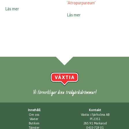
’Atropurpureum’
Läs mer
Läs mer
Vi förverkligar dina trädgårdsdrömmar!
Innehåll
Kontakt
Om oss
Växtia i Fjärholma AB
Växter
Pl 2351
Butiken
285 91 Markaryd
Tjänster
0433-719 01