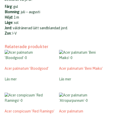
Färg:
gul
Blomning:
juli – augusti
Höjd:
1 m
Läge:
sol
Jord:
väldränerad lätt sandblandad jord.
Zon:
I-V
Relaterade produkter
Acer palmatum ’Bloodgood’
Acer palmatum ’Beni Maiko’
Läs mer
Läs mer
Acer conspicuum ’Red Flamingo’
Acer palmatum