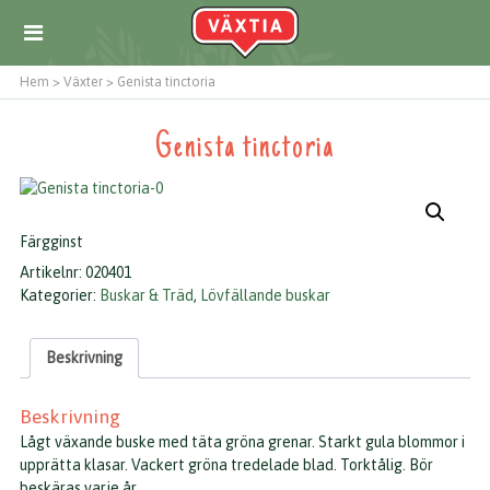
Hem
>
Växter
>
Genista tinctoria
Genista tinctoria
Färgginst
Artikelnr:
020401
Kategorier:
Buskar & Träd
,
Lövfällande buskar
Beskrivning
Beskrivning
Lågt växande buske med täta gröna grenar. Starkt gula blommor i
upprätta klasar. Vackert gröna tredelade blad. Torktålig. Bör
beskäras varje år.