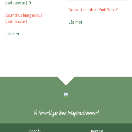
Actaea simplex ’Pink Spike’
Acanthus hungaricus
(balcanicus)
Läs mer
Läs mer
Vi förverkligar dina trädgårdsdrömmar!
Innehåll
Kontakt