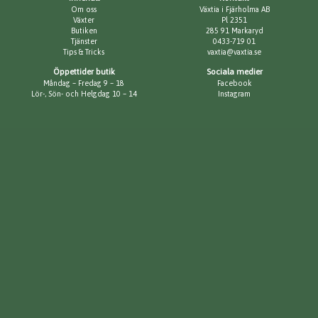
Om oss
Växtia i Fjärholma AB
Växter
Pl 2351
Butiken
285 91 Markaryd
Tjänster
0433-719 01
Tips & Tricks
vaxtia@vaxtia.se
Öppettider butik
Sociala medier
Måndag – Fredag 9 – 18
Facebook
Lör-, Sön- och Helgdag 10 – 14
Instagram