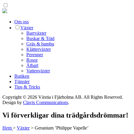
Om oss
Växter
Barrväxter
Buskar & Träd
Gräs & bambu
Klätterväxter
Perenner
Rosor
Ätbart
Vattenväxter
Butiken
Tjänster
Tips & Tricks
Copyright © 2026 Växtia i Fjärholma AB.
All Rights Reserved.
Design by
Clavis Communications
.
Vi förverkligar dina trädgårdsdrömmar!
Hem
>
Växter
>
Geranium ’Philippe Vapelle’