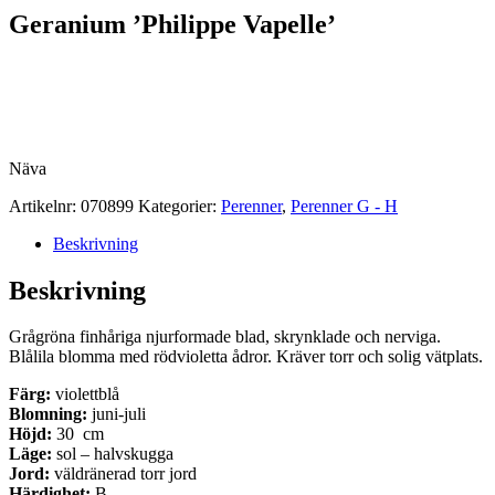
Geranium ’Philippe Vapelle’
Näva
Artikelnr:
070899
Kategorier:
Perenner
,
Perenner G - H
Beskrivning
Beskrivning
Grågröna finhåriga njurformade blad, skrynklade och nerviga.
Blålila blomma med rödvioletta ådror. Kräver torr och solig vätplats.
Färg:
violettblå
Blomning:
juni-juli
Höjd:
30 cm
Läge:
sol – halvskugga
Jord:
väldränerad torr jord
Härdighet:
B