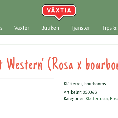
s
Växter
Butiken
Tjänster
Tips &
t Western’ (Rosa x bourbo
Klätterros, bourbonros
Artikelnr:
050368
Kategorier:
Klätterrosor
,
Ros