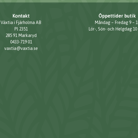
Kontakt
Öppettider butik
Växtia i Fjärholma AB
Måndag – Fredag 9 – 1
Pl 2351
Lör-, Sön- och Helgdag 10
285 91 Markaryd
0433-719 01
vaxtia@vaxtia.se