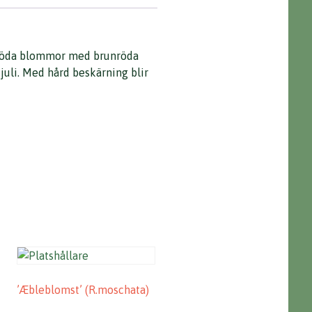
minröda blommor med brunröda
 juli. Med hård beskärning blir
’Æbleblomst’ (R.moschata)