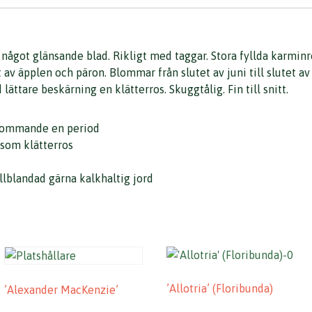
na något glänsande blad. Rikligt med taggar. Stora fyllda kar
ft av äpplen och päron. Blommar från slutet av juni till slutet av
lättare beskärning en klätterros. Skuggtålig. Fin till snitt.
blommande en period
som klätterros
lblandad gärna kalkhaltig jord
’Allotria’ (Floribunda)
’Alexander MacKenzie’