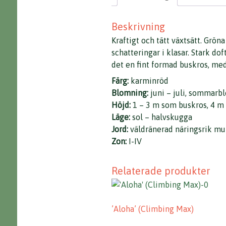
Beskrivning
Kraftigt och tätt växtsätt. Grö
schatteringar i klasar. Stark do
det en fint formad buskros, med 
Färg:
karminröd
Blomning:
juni – juli, sommar
Höjd:
1 – 3 m som buskros, 4 m 
Läge:
sol – halvskugga
Jord:
väldränerad näringsrik mul
Zon:
I-IV
Relaterade produkter
’Aloha’ (Climbing Max)