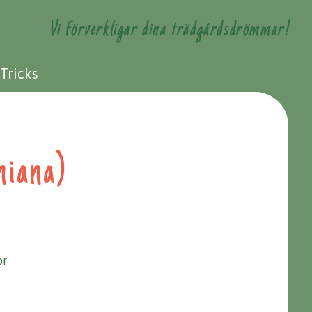
Vi förverkligar dina trädgårdsdrömmar!
 Tricks
niana)
or