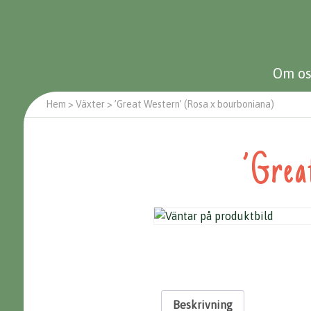
Om os
Hem
>
Växter
>
’Great Western’ (Rosa x bourboniana)
’Grea
Beskrivning