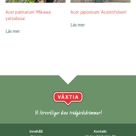
Acer palmatum ’Mikawa
Acer japonicum ’Aconitifolium’
yatsubusa’
Läs mer
Läs mer
Vi förverkligar dina trädgårdsdrömmar!
Innehåll
Kontakt