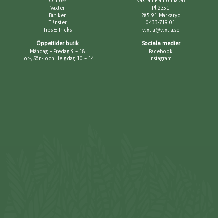
Om oss
Växtia i Fjärholma AB
Växter
Pl 2351
Butiken
285 91 Markaryd
Tjänster
0433-719 01
Tips & Tricks
vaxtia@vaxtia.se
Öppettider butik
Sociala medier
Måndag – Fredag 9 – 18
Facebook
Lör-, Sön- och Helgdag 10 – 14
Instagram