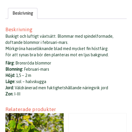
Beskrivning
Beskrivning
Buskigt och luftigt växtsätt. Blommar med spindelformade,
doftande blommor i februari-mars.
Mörkgröna hasselliknande blad med mycket fin höstfärg.
För att synas bra bör den planteras mot en ljus bakgrund.
Färg:
Bronsröda blommor
Blomning:
Februari-mars
Höjd:
1,5 – 2 m
Läge:
sol – halvskugga
Jord:
Väldränerad men fuktighetshållande näringsrik jord
Zon:
I-III
Relaterade produkter