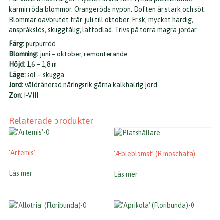
karminröda blommor. Orangeröda nypon. Doften är stark och söt.
Blommar oavbrutet från juli till oktober. Frisk, mycket härdig,
anspråkslös, skuggtålig, lättodlad. Trivs på torra magra jordar.
Färg:
purpurröd
Blomning:
juni – oktober, remonterande
Höjd:
1,6 – 1,8 m
Läge:
sol – skugga
Jord:
väldränerad näringsrik gärna kalkhaltig jord
Zon:
I-VIII
Relaterade produkter
’Artemis’
’Æbleblomst’ (R.moschata)
Läs mer
Läs mer