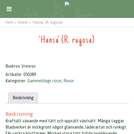
Hem
>
Växter
>
’Hansa’ (R. rugosa)
’Hansa’ (R. rugosa)
Buskros. Vresros
Artikelnr:
050389
Kategorier:
Gammeldags rosor
,
Rosor
Beskrivning
Beskrivning
Kraftullt växande med tätt och upprätt växtsätt. Många taggar.
Bladverket är mörkgrönt något glänsande, läderartat och rynkigt.
Får vackra höstfärger. Mycket stora tätt fyllda pionliknande