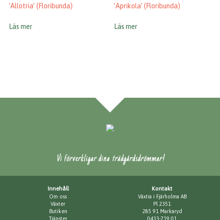
’Allotria’ (Floribunda)
’Aprikola’ (Floribunda)
Läs mer
Läs mer
Vi förverkligar dina trädgårdsdrömmar!
Innehåll
Kontakt
Om oss
Växtia i Fjärholma AB
Växter
Pl 2351
Butiken
285 91 Markaryd
Tjänster
0433-719 01