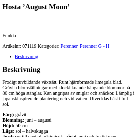
Hosta ’August Moon’
Funkia
Artikelnr:
071119
Kategorier:
Perenner
,
Perenner G - H
Beskrivning
Beskrivning
Frodigt tuvbildande växtsätt. Runt hjärtformade limegula blad.
Gråvita blomställningar med klockliknande hängande blommor på
80 cm höga stänglar. Kan angripas av sniglar och snäckor. Lämplig i
japanskinspirerade plantering och vid vatten. Utvecklas bäst i full
sol.
Färg:
gråvit
Blomning:
juni – augusti
Höjd:
50 cm
Läge:
sol – halvskugga
Jord:
sur till neutral, näringsrik, något tung och fuktig men