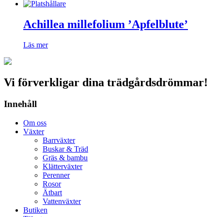
Achillea millefolium ’Apfelblute’
Läs mer
Vi förverkligar dina trädgårdsdrömmar!
Innehåll
Om oss
Växter
Barrväxter
Buskar & Träd
Gräs & bambu
Klätterväxter
Perenner
Rosor
Ätbart
Vattenväxter
Butiken