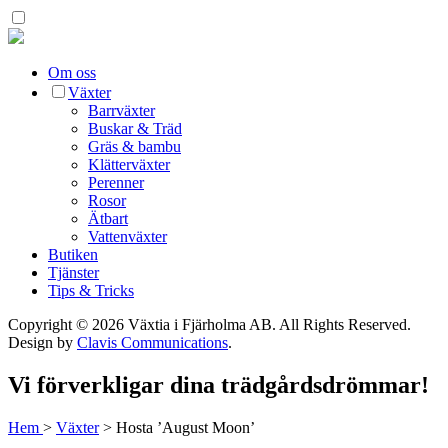
Om oss
Växter
Barrväxter
Buskar & Träd
Gräs & bambu
Klätterväxter
Perenner
Rosor
Ätbart
Vattenväxter
Butiken
Tjänster
Tips & Tricks
Copyright © 2026 Växtia i Fjärholma AB.
All Rights Reserved.
Design by
Clavis Communications
.
Vi förverkligar dina trädgårdsdrömmar!
Hem
>
Växter
>
Hosta ’August Moon’