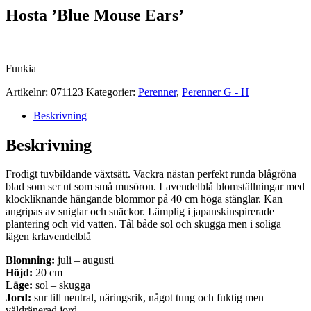
Hosta ’Blue Mouse Ears’
Funkia
Artikelnr:
071123
Kategorier:
Perenner
,
Perenner G - H
Beskrivning
Beskrivning
Frodigt tuvbildande växtsätt. Vackra nästan perfekt runda blågröna
blad som ser ut som små musöron. Lavendelblå blomställningar med
klockliknande hängande blommor på 40 cm höga stänglar. Kan
angripas av sniglar och snäckor. Lämplig i japanskinspirerade
plantering och vid vatten. Tål både sol och skugga men i soliga
lägen krlavendelblå
Blomning:
juli – augusti
Höjd:
20 cm
Läge:
sol – skugga
Jord:
sur till neutral, näringsrik, något tung och fuktig men
väldränerad jord