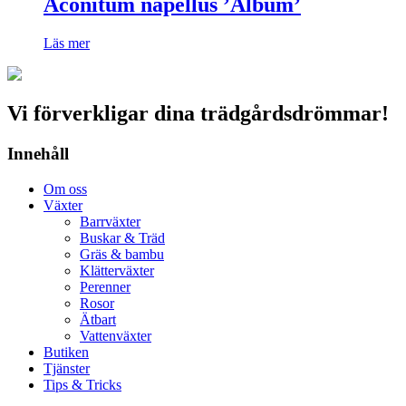
Aconitum napellus ’Album’
Läs mer
Vi förverkligar dina trädgårdsdrömmar!
Innehåll
Om oss
Växter
Barrväxter
Buskar & Träd
Gräs & bambu
Klätterväxter
Perenner
Rosor
Ätbart
Vattenväxter
Butiken
Tjänster
Tips & Tricks