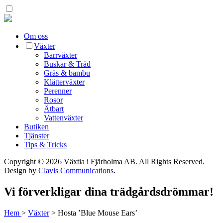
Om oss
Växter
Barrväxter
Buskar & Träd
Gräs & bambu
Klätterväxter
Perenner
Rosor
Ätbart
Vattenväxter
Butiken
Tjänster
Tips & Tricks
Copyright © 2026 Växtia i Fjärholma AB.
All Rights Reserved.
Design by
Clavis Communications
.
Vi förverkligar dina trädgårdsdrömmar!
Hem
>
Växter
>
Hosta ’Blue Mouse Ears’