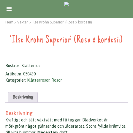
Hem
>
Växter
>
’Ilse Krohn Superior’ (Rosa x kordesii)
’Ilse Krohn Superior’ (Rosa x kordesii)
Buskros. Klätterros
Artikelnr:
050430
Kategorier:
Klätterrosor
,
Rosor
Beskrivning
Beskrivning
Kraftigt och tätt växtsätt med få taggar. Bladverket är
mörkgrönt något glänsande och läderartat. Stora fyllda krämvita
till vita blommor. Medelstark doft.