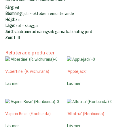
Färg:
vit
Blomning:
juli – oktober, remonterande
Höjd:
3
m
Läge:
sol – skugga
Jord:
väldränerad näringsrik gärna kalkhaltig jord
Zon:
I-III
Relaterade produkter
’Albertine’ (R. wichurana)
’Applejack’
Läs mer
Läs mer
’Aspirin Rose’ (Floribunda)
’Allotria’ (Floribunda)
Läs mer
Läs mer