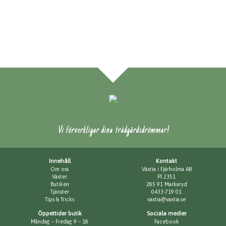
Vi förverkligar dina trädgårdsdrömmar!
Innehåll
Kontakt
Om oss
Växtia i Fjärholma AB
Växter
Pl 2351
Butiken
285 91 Markaryd
Tjänster
0433-719 01
Tips & Tricks
vaxtia@vaxtia.se
Öppettider butik
Sociala medier
Måndag – Fredag 9 – 18
Facebook