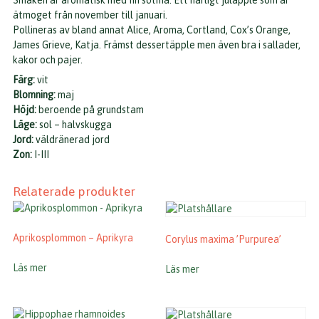
Smaken är aromatisk med fin sötma. Ett härligt juläpple som är
ätmoget från november till januari.
Pollineras av bland annat Alice, Aroma, Cortland, Cox’s Orange,
James Grieve, Katja. Främst dessertäpple men även bra i sallader,
kakor och pajer.
Färg:
vit
Blomning:
maj
Höjd:
beroende på grundstam
Läge:
sol – halvskugga
Jord:
väldränerad jord
Zon:
I-III
Relaterade produkter
Aprikosplommon – Aprikyra
Corylus maxima ’Purpurea’
Läs mer
Läs mer