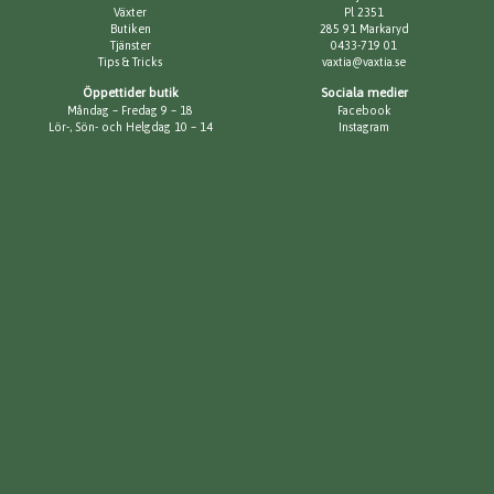
Växter
Pl 2351
Butiken
285 91 Markaryd
Tjänster
0433-719 01
Tips & Tricks
vaxtia@vaxtia.se
Öppettider butik
Sociala medier
Måndag – Fredag 9 – 18
Facebook
Lör-, Sön- och Helgdag 10 – 14
Instagram