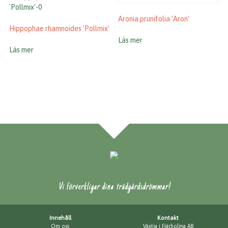
Aronia prunifolia ’Aron’
Hippophae rhamnoides ’Pollmix’
Läs mer
Läs mer
Vi förverkligar dina trädgårdsdrömmar!
Innehåll
Kontakt
Om oss
Växtia i Fjärholma AB