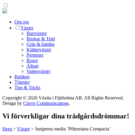
Om oss
Växter
Barrväxter
Buskar & Träd
Gräs & bambu
Klätterväxter
Perenner
Rosor
Ätbart
Vattenväxter
Butiken
Tjänster
Tips & Tricks
Copyright © 2026 Växtia i Fjärholma AB.
All Rights Reserved.
Design by
Clavis Communications
.
Vi förverkligar dina trädgårdsdrömmar!
Hem
>
Växter
>
Juniperus media ’Pfitzeriana Compacta’