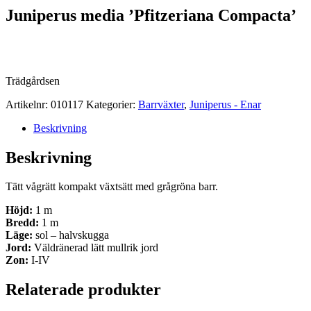
Juniperus media ’Pfitzeriana Compacta’
Trädgårdsen
Artikelnr:
010117
Kategorier:
Barrväxter
,
Juniperus - Enar
Beskrivning
Beskrivning
Tätt vågrätt kompakt växtsätt med grågröna barr.
Höjd:
1 m
Bredd:
1 m
Läge:
sol – halvskugga
Jord:
Väldränerad lätt mullrik jord
Zon:
I-IV
Relaterade produkter