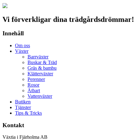
Vi förverkligar dina trädgårdsdrömmar!
Innehåll
Om oss
Växter
Barrväxter
Buskar & Träd
Gräs & bambu
Klätterväxter
Perenner
Rosor
Ätbart
Vattenväxter
Butiken
Tjänster
Tips & Tricks
Kontakt
Växtia i Fjärholma AB