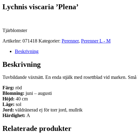
Lychnis viscaria ’Plena’
Tjärblomster
Artikelnr:
071418
Kategorier:
Perenner
,
Perenner L - M
Beskrivning
Beskrivning
Tuvbildande växtsätt. En enda stjälk med rosettblad vid marken. Små bl
Färg:
röd
Blomning:
juni – augusti
Höjd:
40 cm
Läge:
sol
Jord:
väldränerad ej för torr jord, mullrik
Härdighet:
A
Relaterade produkter