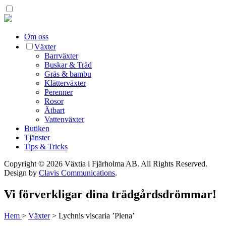
Om oss
Växter
Barrväxter
Buskar & Träd
Gräs & bambu
Klätterväxter
Perenner
Rosor
Ätbart
Vattenväxter
Butiken
Tjänster
Tips & Tricks
Copyright © 2026 Växtia i Fjärholma AB.
All Rights Reserved.
Design by
Clavis Communications
.
Vi förverkligar dina trädgårdsdrömmar!
Hem
>
Växter
>
Lychnis viscaria ’Plena’