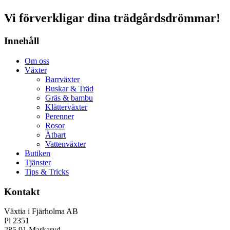
Vi förverkligar dina trädgårdsdrömmar!
Innehåll
Om oss
Växter
Barrväxter
Buskar & Träd
Gräs & bambu
Klätterväxter
Perenner
Rosor
Ätbart
Vattenväxter
Butiken
Tjänster
Tips & Tricks
Kontakt
Växtia i Fjärholma AB
Pl 2351
285 91 Markaryd