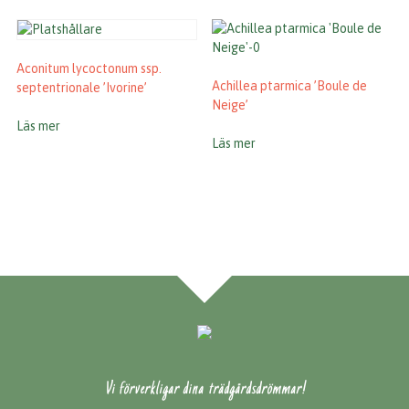
Aconitum lycoctonum ssp.
Achillea ptarmica ’Boule de
septentrionale ’Ivorine’
Neige’
Läs mer
Läs mer
Vi förverkligar dina trädgårdsdrömmar!