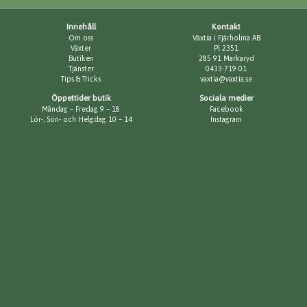
Innehåll
Kontakt
Om oss
Växtia i Fjärholma AB
Växter
Pl 2351
Butiken
285 91 Markaryd
Tjänster
0433-719 01
Tips & Tricks
vaxtia@vaxtia.se
Öppettider butik
Sociala medier
Måndag – Fredag 9 – 18
Facebook
Lör-, Sön- och Helgdag 10 – 14
Instagram