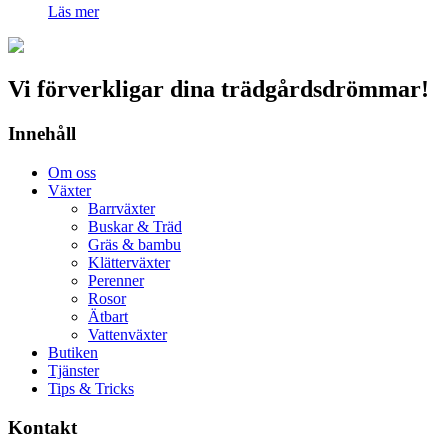
Läs mer
Vi förverkligar dina trädgårdsdrömmar!
Innehåll
Om oss
Växter
Barrväxter
Buskar & Träd
Gräs & bambu
Klätterväxter
Perenner
Rosor
Ätbart
Vattenväxter
Butiken
Tjänster
Tips & Tricks
Kontakt