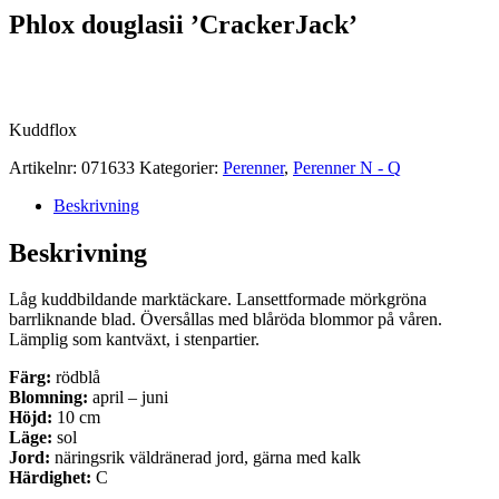
Phlox douglasii ’CrackerJack’
Kuddflox
Artikelnr:
071633
Kategorier:
Perenner
,
Perenner N - Q
Beskrivning
Beskrivning
Låg kuddbildande marktäckare. Lansettformade mörkgröna
barrliknande blad. Översållas med blåröda blommor på våren.
Lämplig som kantväxt, i stenpartier.
Färg:
rödblå
Blomning:
april – juni
Höjd:
10 cm
Läge:
sol
Jord:
näringsrik väldränerad jord, gärna med kalk
Härdighet:
C