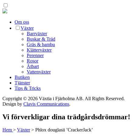
Om oss
Växter
Barrväxter
Buskar & Träd
Gräs & bambu
Klätterväxter
Perenner
Rosor
Ätbart
Vattenväxter
Butiken
Tjänster
Tips & Tricks
Copyright © 2026 Växtia i Fjärholma AB.
All Rights Reserved.
Design by
Clavis Communications
.
Vi förverkligar dina trädgårdsdrömmar!
Hem
>
Växter
>
Phlox douglasii ’CrackerJack’