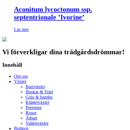
Aconitum lycoctonum ssp.
septentrionale ’Ivorine’
Läs mer
Vi förverkligar dina trädgårdsdrömmar!
Innehåll
Om oss
Växter
Barrväxter
Buskar & Träd
Gräs & bambu
Klätterväxter
Perenner
Rosor
Ätbart
Vattenväxter
Butiken