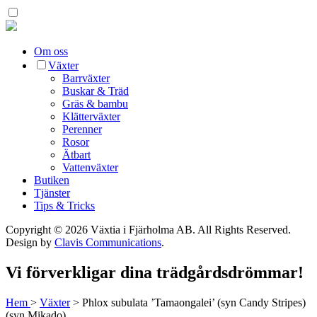
Om oss
Växter
Barrväxter
Buskar & Träd
Gräs & bambu
Klätterväxter
Perenner
Rosor
Ätbart
Vattenväxter
Butiken
Tjänster
Tips & Tricks
Copyright © 2026 Växtia i Fjärholma AB.
All Rights Reserved.
Design by
Clavis Communications
.
Vi förverkligar dina trädgårdsdrömmar!
Hem
>
Växter
>
Phlox subulata ’Tamaongalei’ (syn Candy Stripes)
(syn Mikado)