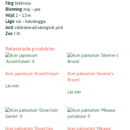
Färg:
blekrosa
Blomning:
maj – juni
Höjd:
1 – 1,5 m.
Läge:
sol – halvskugga
Jord:
väldränerad näringsrik jord
Zon:
I-IV
Relaterade produkter
Acer japonicum ’Aconitifolium’
Acer palmatum ’Skeeter’s
Broom’
Läs mer
Läs mer
Acer palmatum ’Dissectum
Acer palmatum ’Mikawa