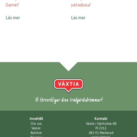
Garnet’
yatsubusa’
Läs mer
Läs mer
Vi förverkligar dina trädgårdsdrömmar!
Innehåll
Kontakt
Om oss
Växtia i Fjärholma AB
Växter
Pl 2351
Butiken
285 91 Markaryd