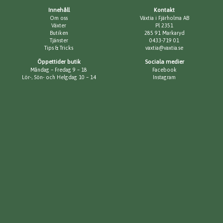
Innehåll
Kontakt
Om oss
Växtia i Fjärholma AB
Växter
Pl 2351
Butiken
285 91 Markaryd
Tjänster
0433-719 01
Tips & Tricks
vaxtia@vaxtia.se
Öppettider butik
Sociala medier
Måndag – Fredag 9 – 18
Facebook
Lör-, Sön- och Helgdag 10 – 14
Instagram