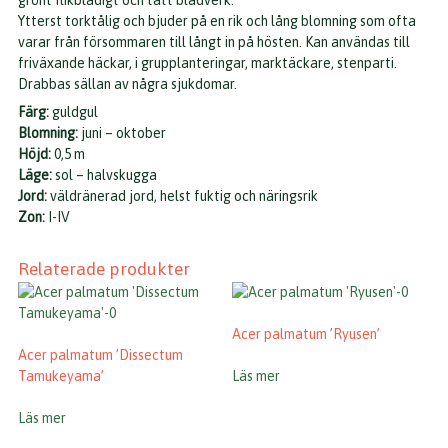
grönt flikbladigt och tätt bladverk.
Ytterst torktålig och bjuder på en rik och lång blomning som ofta
varar från försommaren till långt in på hösten. Kan användas till
friväxande häckar, i grupplanteringar, marktäckare, stenparti.
Drabbas sällan av några sjukdomar.
Färg:
guldgul
Blomning:
juni – oktober
Höjd:
0,5 m
Läge:
sol – halvskugga
Jord:
väldränerad jord, helst fuktig och näringsrik
Zon:
I-IV
Relaterade produkter
Acer palmatum ’Ryusen’
Acer palmatum ’Dissectum
Tamukeyama’
Läs mer
Läs mer