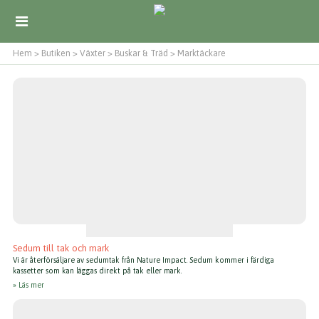
Hem
>
Butiken
>
Växter
>
Buskar & Träd
>
Marktäckare
Sedum till tak och mark
Vi är återförsäljare av sedumtak från Nature Impact. Sedum kommer i färdiga
kassetter som kan läggas direkt på tak eller mark.
Läs mer