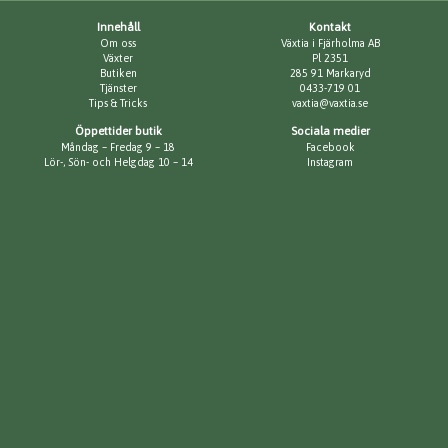
Innehåll
Kontakt
Om oss
Växtia i Fjärholma AB
Växter
Pl 2351
Butiken
285 91 Markaryd
Tjänster
0433-719 01
Tips & Tricks
vaxtia@vaxtia.se
Öppettider butik
Sociala medier
Måndag – Fredag 9 – 18
Facebook
Lör-, Sön- och Helgdag 10 – 14
Instagram