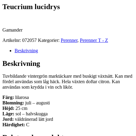
Teucrium lucidrys
Gamander
Artikelnr:
072057
Kategorier:
Perenner
,
Perenner T - Z
Beskrivning
Beskrivning
Tuvbildande vintergrön marktäckare med buskigt växtsätt. Kan med
fördel användas som låg häck. Hela växten doftar citron. Kan
användas som krydda i vin och likör.
Färg:
lilarosa
Blomning:
juli – augusti
Höjd:
25 cm
Läge:
sol – halvskugga
Jord:
väldränerad lätt jord
Härdighet:
C