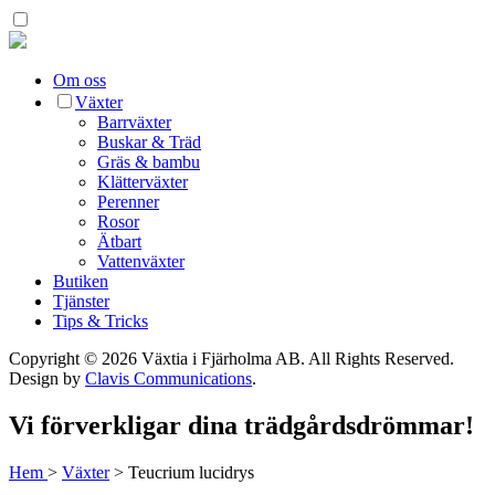
Om oss
Växter
Barrväxter
Buskar & Träd
Gräs & bambu
Klätterväxter
Perenner
Rosor
Ätbart
Vattenväxter
Butiken
Tjänster
Tips & Tricks
Copyright © 2026 Växtia i Fjärholma AB.
All Rights Reserved.
Design by
Clavis Communications
.
Vi förverkligar dina trädgårdsdrömmar!
Hem
>
Växter
>
Teucrium lucidrys