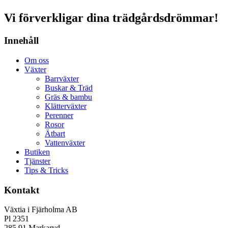
Vi förverkligar dina trädgårdsdrömmar!
Innehåll
Om oss
Växter
Barrväxter
Buskar & Träd
Gräs & bambu
Klätterväxter
Perenner
Rosor
Ätbart
Vattenväxter
Butiken
Tjänster
Tips & Tricks
Kontakt
Växtia i Fjärholma AB
Pl 2351
285 91 Markaryd