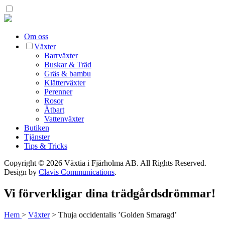
Om oss
Växter
Barrväxter
Buskar & Träd
Gräs & bambu
Klätterväxter
Perenner
Rosor
Ätbart
Vattenväxter
Butiken
Tjänster
Tips & Tricks
Copyright © 2026 Växtia i Fjärholma AB.
All Rights Reserved.
Design by
Clavis Communications
.
Vi förverkligar dina trädgårdsdrömmar!
Hem
>
Växter
>
Thuja occidentalis ’Golden Smaragd’