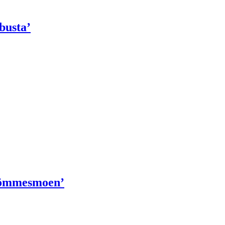
busta’
römmesmoen’