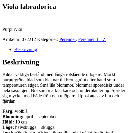
Viola labradorica
Purpurviol
Artikelnr:
072212
Kategorier:
Perenner
,
Perenner T - Z
Beskrivning
Beskrivning
Bildar väldiga bestånd med långa rotslående utlöpare. Mörkt
purpurgröna blad som bleknar till bronsgrönt efter hand som
temperaturen stiger. Små lila blommor, blommar sporadiskt under
hela säsongen. Bra som marktäckare och underplantering. Sprider
sig mycket med både frön och utlöpare. Uppskattas av bin och
fjärilar.
Färg:
violblå
Blomning:
april – september
Höjd:
10 cm
Läge:
halvskugga – skugga
Jord:
väldränerad näringsrik mullblandad något fuktig jord