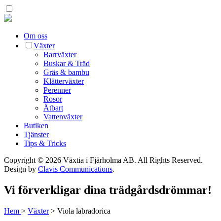
Om oss
Växter
Barrväxter
Buskar & Träd
Gräs & bambu
Klätterväxter
Perenner
Rosor
Ätbart
Vattenväxter
Butiken
Tjänster
Tips & Tricks
Copyright © 2026 Växtia i Fjärholma AB.
All Rights Reserved.
Design by
Clavis Communications
.
Vi förverkligar dina trädgårdsdrömmar!
Hem
>
Växter
>
Viola labradorica