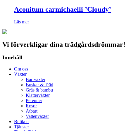
Aconitum carmichaelii ’Cloudy’
Läs mer
Vi förverkligar dina trädgårdsdrömmar!
Innehåll
Om oss
Växter
Barrväxter
Buskar & Träd
Gräs & bambu
Klätterväxter
Perenner
Rosor
Ätbart
Vattenväxter
Butiken
Tjänster