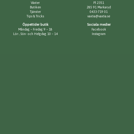
Växter
Pl 2351
Butiken
285 91 Markaryd
Tjänster
0433-719 01
Tips & Tricks
vaxtia@vaxtia.se
Öppettider butik
Sociala medier
Måndag – Fredag 9 – 18
Facebook
Lör-, Sön- och Helgdag 10 – 14
Instagram