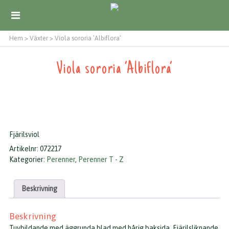
Hem
>
Växter
>
Viola sororia ’Albiflora’
Viola sororia ’Albiflora’
Fjärilsviol
Artikelnr:
072217
Kategorier:
Perenner
,
Perenner T - Z
Beskrivning
Beskrivning
Tuvbildande med äggrunda blad med hårig baksida. Fjärilsliknande