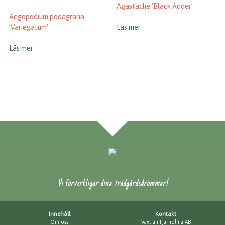
Agastache ’Black Adder’
Aegopodium podagraria
’Variegatum’
Läs mer
Läs mer
Vi förverkligar dina trädgårdsdrömmar!
Innehåll
Kontakt
Om oss
Växtia i Fjärholma AB