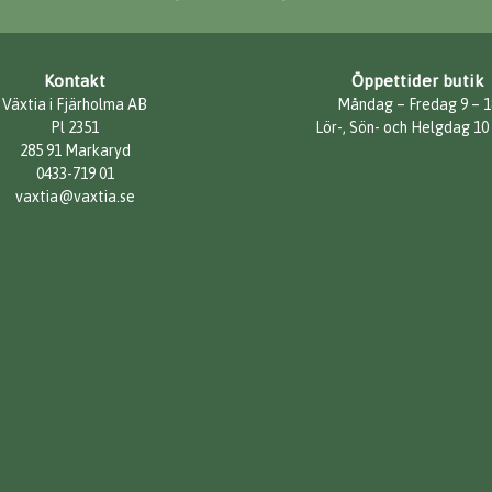
Kontakt
Öppettider butik
Växtia i Fjärholma AB
Måndag – Fredag 9 – 1
Pl 2351
Lör-, Sön- och Helgdag 10
285 91 Markaryd
0433-719 01
vaxtia@vaxtia.se