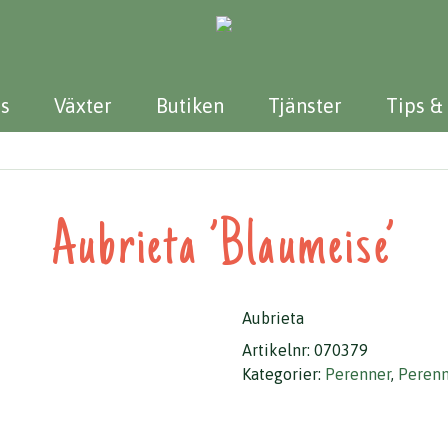
s
Växter
Butiken
Tjänster
Tips &
Aubrieta ’Blaumeise’
Aubrieta
Artikelnr:
070379
Kategorier:
Perenner
,
Perenn