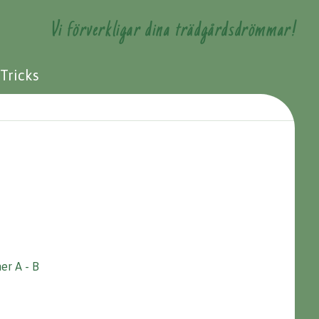
Vi förverkligar dina trädgårdsdrömmar!
 Tricks
er A - B