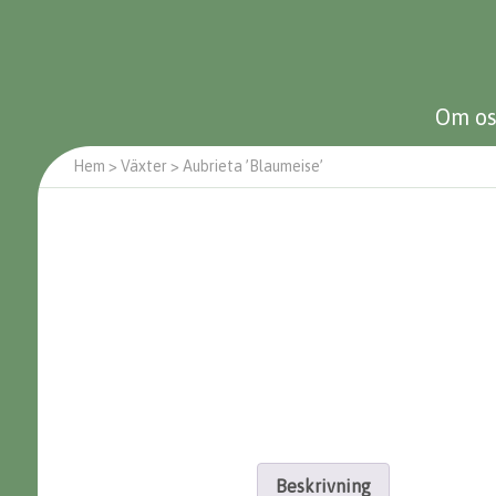
Om os
Hem
>
Växter
>
Aubrieta ’Blaumeise’
Beskrivning