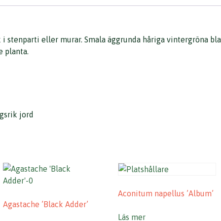
i stenparti eller murar. Smala äggrunda håriga vintergröna bla
e planta.
gsrik jord
Aconitum napellus ’Album’
Agastache ’Black Adder’
Läs mer