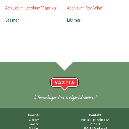
Achillea millefolium ’Paprika’
Aconitum ’Red Wine’
Läs mer
Läs mer
Vi förverkligar dina trädgårdsdrömmar!
Innehåll
Kontakt
Om oss
Växtia i Fjärholma AB
Växter
Pl 2351
Butiken
285 91 Markaryd