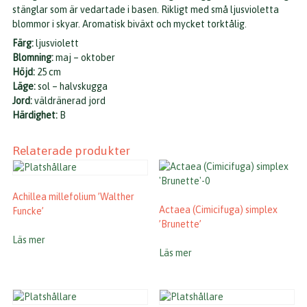
stänglar som är vedartade i basen. Rikligt med små ljusvioletta
blommor i skyar. Aromatisk biväxt och mycket torktålig.
Färg:
ljusviolett
Blomning:
maj – oktober
Höjd:
25 cm
Läge:
sol – halvskugga
Jord:
väldränerad jord
Härdighet:
B
Relaterade produkter
Achillea millefolium ’Walther
Actaea (Cimicifuga) simplex
Funcke’
’Brunette’
Läs mer
Läs mer