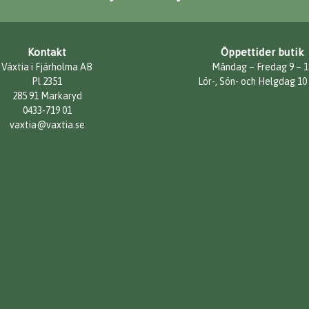
Kontakt
Öppettider butik
Växtia i Fjärholma AB
Måndag – Fredag 9 – 1
Pl 2351
Lör-, Sön- och Helgdag 10
285 91 Markaryd
0433-719 01
vaxtia@vaxtia.se