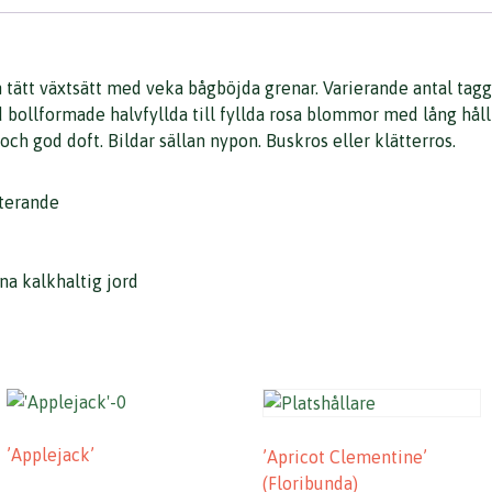
h tätt växtsätt med veka bågböjda grenar. Varierande antal ta
d bollformade halvfyllda till fyllda rosa blommor med lång hå
k och god doft. Bildar sällan nypon. Buskros eller klätterros.
nterande
na kalkhaltig jord
’Applejack’
’Apricot Clementine’
(Floribunda)