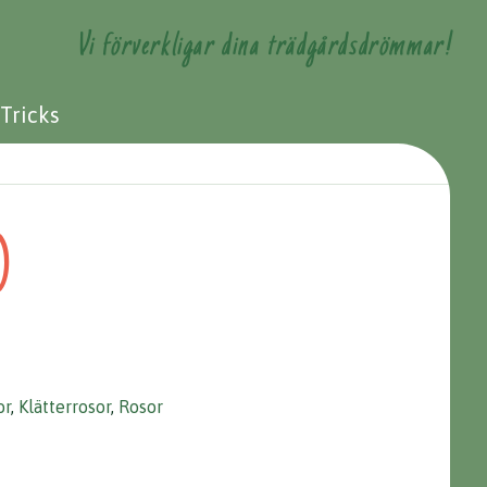
Vi förverkligar dina trädgårdsdrömmar!
 Tricks
)
or
,
Klätterrosor
,
Rosor