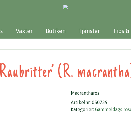
s
Växter
Butiken
Tjänster
Tips &
’Raubritter’ (R. macrantha
Macrantharos
Artikelnr:
050739
Kategorier:
Gammeldags ros