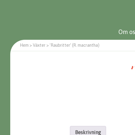
Om os
Hem
>
Växter
>
’Raubritter’ (R. macrantha)
Beskrivning