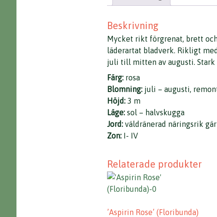
Beskrivning
Mycket rikt förgrenat, brett oc
läderartat bladverk. Rikligt me
juli till mitten av augusti. Star
Färg:
rosa
Blomning:
juli – augusti, remo
Höjd:
3 m
Läge:
sol – halvskugga
Jord:
väldränerad näringsrik gär
Zon:
I- IV
Relaterade produkter
’Aspirin Rose’ (Floribunda)