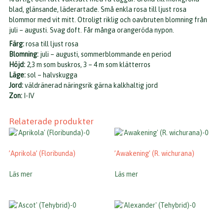
blad, glänsande, läderartade. Små enkla rosa till ljust rosa
blommor med vit mitt. Otroligt riklig och oavbruten blomning från
juli – augusti. Svag doft. Får många orangeröda nypon.
Färg:
rosa till ljust rosa
Blomning:
juli – augusti, sommerblommande en period
Höjd:
2,3 m som buskros, 3 – 4 m som klätterros
Läge:
sol – halvskugga
Jord:
väldränerad näringsrik gärna kalkhaltig jord
Zon:
I-IV
Relaterade produkter
’Aprikola’ (Floribunda)
’Awakening’ (R. wichurana)
Läs mer
Läs mer