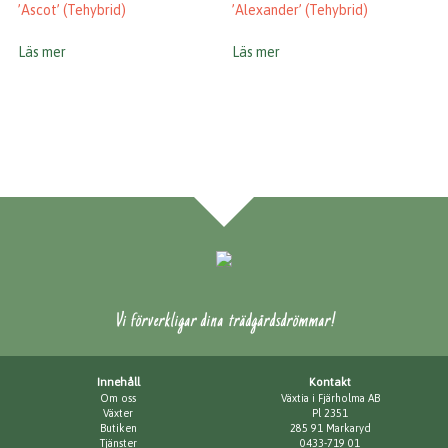
’Ascot’ (Tehybrid)
’Alexander’ (Tehybrid)
Läs mer
Läs mer
Vi förverkligar dina trädgårdsdrömmar!
Innehåll
Kontakt
Om oss
Växtia i Fjärholma AB
Växter
Pl 2351
Butiken
285 91 Markaryd
Tjänster
0433-719 01