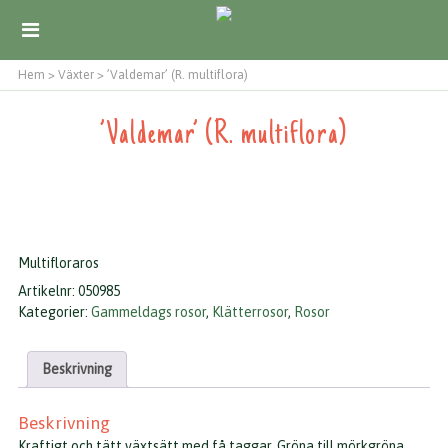
Hem
>
Växter
>
’Valdemar’ (R. multiflora)
’Valdemar’ (R. multiflora)
Multifloraros
Artikelnr:
050985
Kategorier:
Gammeldags rosor
,
Klätterrosor
,
Rosor
Beskrivning
Beskrivning
Kraftigt och tätt växtsätt med få taggar. Gröna till mörkgröna