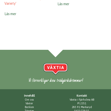
Variety’
Läs mer
Läs mer
Vi förverkligar dina trädgårdsdrömmar!
Innehåll
Kontakt
Om oss
Växtia i Fjärholma AB
Växter
Pl 2351
Butiken
285 91 Markaryd
Tjänster
0433-719 01