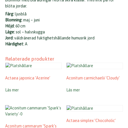
blommor med blå ådringar i korta skira klasar. Trivs inte på för
blöta jordar.
Färg:
ljusblå
Blomning:
maj – juni
Höjd:
60 cm
Läge:
sol – halvskugga
Jord:
väldränerad fuktighetshållande humusrik jord
Härdighet:
A
Relaterade produkter
Actaea japonica ’Acerine’
Aconitum carmichaelii ’Cloudy’
Läs mer
Läs mer
Actaea simplex ’Chocoholic’
Aconitum cammarum ’Spark’s